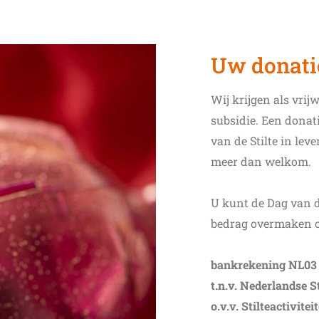
Uw donati
Wij krijgen als vrij
subsidie. Een donat
van de Stilte in lev
meer dan welkom.
U kunt de Dag van d
bedrag overmaken o
bankrekening NL03
t.n.v. Nederlandse S
o.v.v. Stilteactivitei