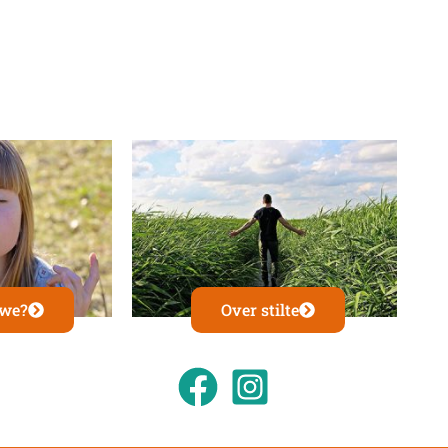
 we?
Over stilte