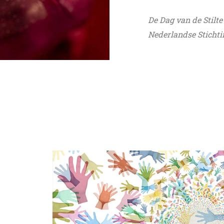
De Dag van de Stilte
Nederlandse Stichti
n