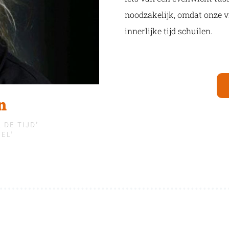
noodzakelijk, omdat onze vri
innerlijke tijd schuilen.
n
 DE TIJD’
EL’