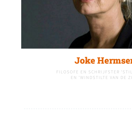
Joke Hermse
FILOSOFE EN SCHRIJFSTER ‘STIL
EN ‘WINDSTILTE VAN DE ZI