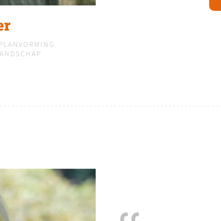
er
 PLANVORMING
LANDSCHAP