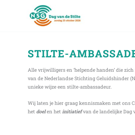
Ga
naar
de
inhoud
STILTE-AMBASSAD
Alle vrijwilligers en ‘helpende handen’ die zich
van de Nederlandse Stichting Geluidshinder (NSG
unieke wijze een stilte-ambassadeur.
Wij laten je hier graag kennismaken met ons Co
het
doel
en het
initiatief
van de landelijke Dag v