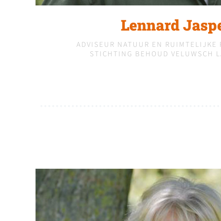
Lennard Jasp
ADVISEUR NATUUR EN RUIMTELIJKE
STICHTING BEHOUD VELUWSCH 