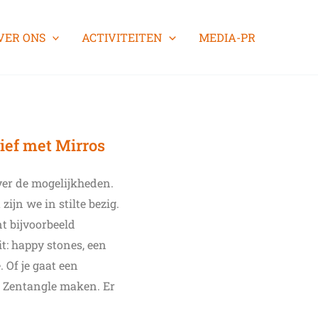
VER ONS
ACTIVITEITEN
MEDIA-PR
tief met Mirros
over de mogelijkheden.
ijn we in stilte bezig.
nt bijvoorbeeld
it: happy stones, een
. Of je gaat een
n Zentangle maken. Er