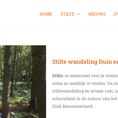
HOME
STILTE
NIEUWS
O
Stilte wandeling Duin e
Stilte:
zo essentieel voor je vitali
soms zo moeilijk te vinden. Ga 
stiltewandeling en ervaar rust,
schoonheid in de natuur van het
Zuid-Kennemerland.