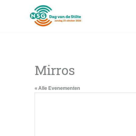
Ga
naar
de
inhoud
Mirros
« Alle Evenementen