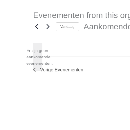
Evenementen from this or
Aankomend
Vandaag
Selecteer
een
Er zijn geen
datum.
aankomende
Bericht
evenementen.
Vorige
Evenementen