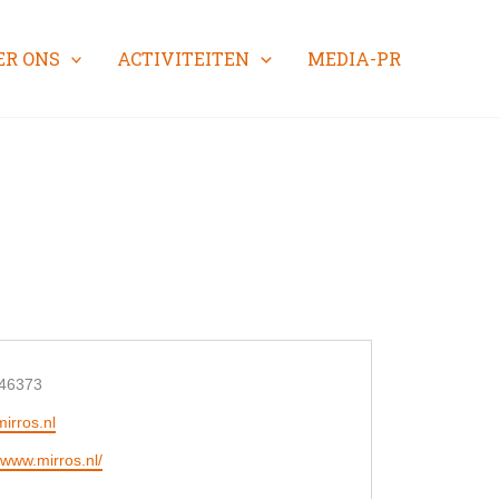
ER ONS
ACTIVITEITEN
MEDIA-PR
on
46373
irros.nl
e
//www.mirros.nl/