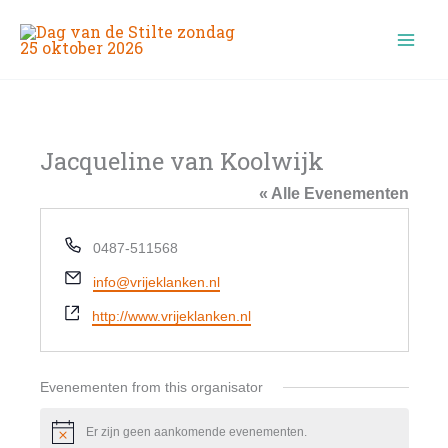
Ga
naar
de
inhoud
Jacqueline van Koolwijk
« Alle Evenementen
Telefoon
0487-511568
E-
info@vrijeklanken.nl
mail
Website
http://www.vrijeklanken.nl
Evenementen from this organisator
Er zijn geen aankomende evenementen.
Bericht