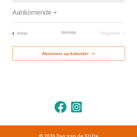
Aankomende
Selecteer
een
Vandaag
Volgende
Evenementen
Vorige
datum.
Evenement
Abonneer op kalender
© 2026 Dag van de Stilte