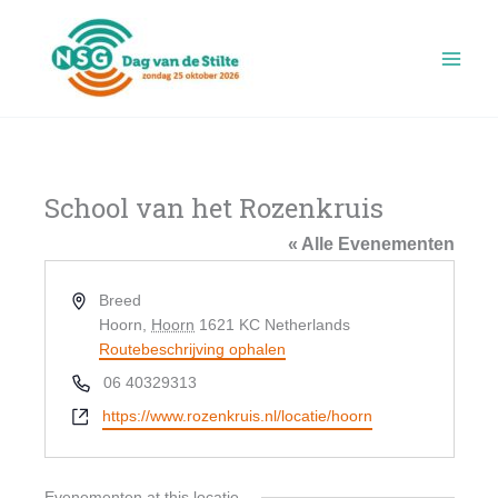
Ga
naar
de
inhoud
School van het Rozenkruis
« Alle Evenementen
Adres
Breed
Hoorn
,
Hoorn
1621 KC
Netherlands
Routebeschrijving ophalen
Telefoon
06 40329313
Website
https://www.rozenkruis.nl/locatie/hoorn
Evenementen at this locatie