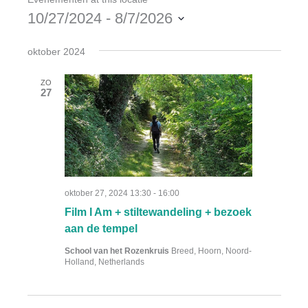
10/27/2024
 - 
8/7/2026
Selecteer
oktober 2024
een
datum.
ZO
27
oktober 27, 2024 13:30
-
16:00
Film I Am + stiltewandeling + bezoek
aan de tempel
School van het Rozenkruis
Breed, Hoorn, Noord-
Holland, Netherlands