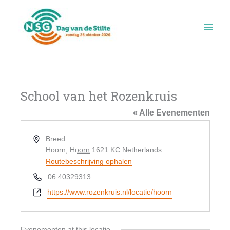
Ga
naar
de
inhoud
School van het Rozenkruis
« Alle Evenementen
Adres
Breed
Hoorn
,
Hoorn
1621 KC
Netherlands
Routebeschrijving ophalen
Telefoon
06 40329313
Website
https://www.rozenkruis.nl/locatie/hoorn
Evenementen at this locatie