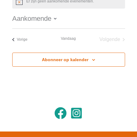
Er zijn geen aankomende evenementen.
Bericht
Aankomende
Selecteer
een
Vandaag
Volgende
Evenementen
Vorige
datum.
Evenement
Abonneer op kalender