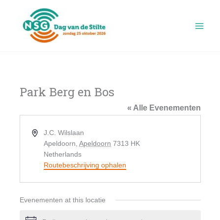
Ga
naar
de
inhoud
Park Berg en Bos
« Alle Evenementen
Adres
J.C. Wilslaan
Apeldoorn
,
Apeldoorn
7313 HK
Netherlands
Routebeschrijving ophalen
Evenementen at this locatie