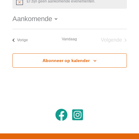
Er zijn geen aankomende evenementen.
Bericht
Aankomende
Selecteer
een
Vandaag
Volgende
Evenementen
Vorige
datum.
Evenement
Abonneer op kalender