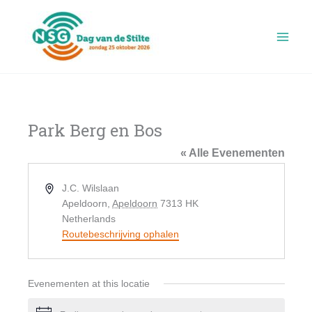
Ga
naar
de
inhoud
Park Berg en Bos
« Alle Evenementen
Adres
J.C. Wilslaan
Apeldoorn
,
Apeldoorn
7313 HK
Netherlands
Routebeschrijving ophalen
Evenementen at this locatie