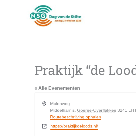
Ga
naar
de
inhoud
Praktijk “de Loo
« Alle Evenementen
Adres
Molenweg
Middelharnis
,
Goeree-Overflakkee
3241 LH
Routebeschrijving ophalen
Website
https://praktijkdeloods.nl/