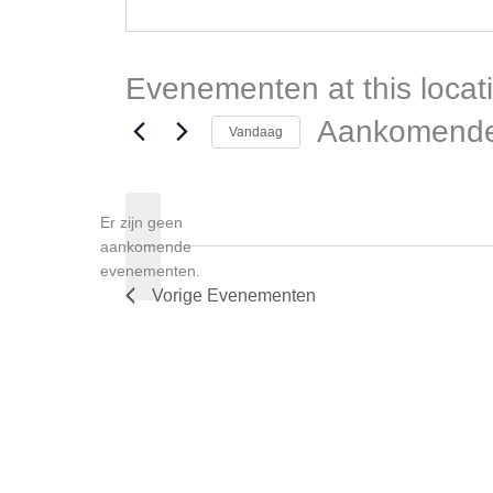
Evenementen at this locat
Aankomend
Vandaag
Selecteer
een
Er zijn geen
datum.
aankomende
Bericht
evenementen.
Vorige
Evenementen