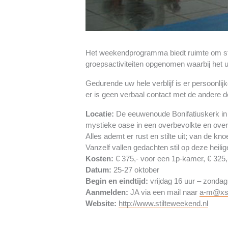
Het weekendprogramma biedt ruimte om stil t
groepsactiviteiten opgenomen waarbij het u 
Gedurende uw hele verblijf is er persoonlij
er is geen verbaal contact met de andere d
Locatie:
De eeuwenoude Bonifatiuskerk in H
mystieke oase in een overbevolkte en over
Alles ademt er rust en stilte uit; van de k
Vanzelf vallen gedachten stil op deze heilig
Kosten:
€ 375,- voor een 1p-kamer, € 325,
Datum:
25-27 oktober
Begin en eindtijd:
vrijdag 16 uur – zondag
Aanmelden:
JA via een mail naar
a-m@xs4
Website:
http://www.stilteweekend.nl