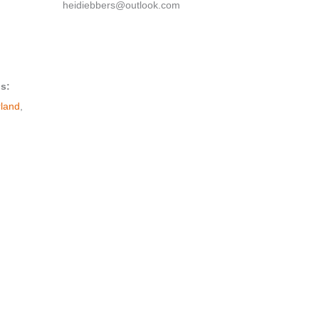
heidiebbers@outlook.com
s:
rland
,