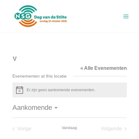
Ga
naar
de
inhoud
v
« Alle Evenementen
Evenementen at this locatie
Er zijn geen aankomende evenementen.
Bericht
Aankomende
Selecteer
een
Vandaag
Vorige
Volgende
datum.
Evenementen
Evenement