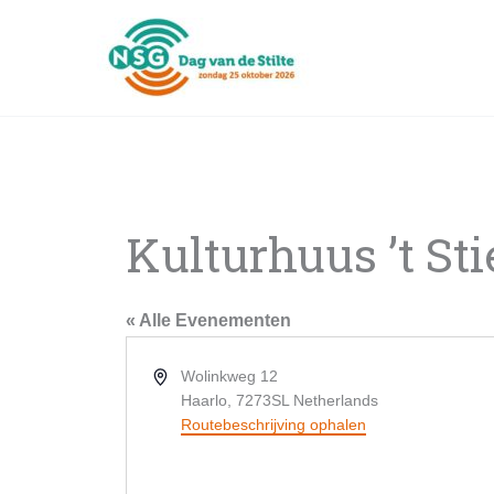
Ga
naar
de
inhoud
Kulturhuus ’t Sti
« Alle Evenementen
Adres
Wolinkweg 12
Haarlo
,
7273SL
Netherlands
Routebeschrijving ophalen