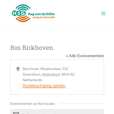
Ga
naar
de
inhoud
Bos Birkhoven
« Alle Evenementen
Adres
Barchman Wuytierslaan 232
Amersfoort
,
Amersfoort
3819 AC
Netherlands
Routebeschrijving ophalen
Evenementen at this locatie