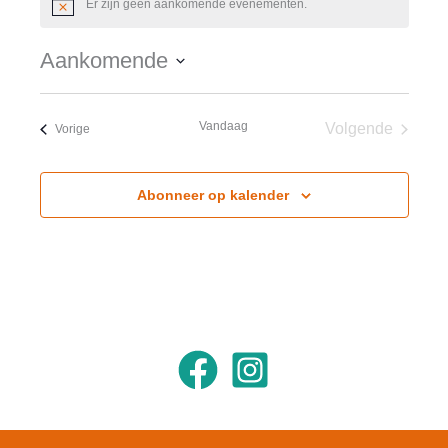
Er zijn geen aankomende evenementen.
Bericht
Aankomende
Selecteer
een
Vandaag
Volgende
Evenementen
Vorige
datum.
Evenement
Abonneer op kalender