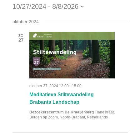
10/27/2024
 - 
8/8/2026
Selecteer
oktober 2024
een
datum.
ZO
27
oktober 27, 2024 13:00
-
15:00
Meditatieve Stiltewandeling
Brabants Landschap
Bezoekerscentrum De Kraaijenberg
Fianestraat,
Bergen op Zoom, Noord-Brabant, Netherlands