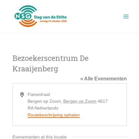
Ga
naar
de
inhoud
Bezoekerscentrum De
Kraaijenberg
« Alle Evenementen
Adres
Fianestraat
Bergen op Zoom
,
Bergen op Zoom
4617
RA
Netherlands
Routebeschrijving ophalen
Evenementen at this locatie